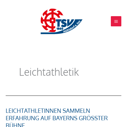
Zum
Inhalt
springen
Leichtathletik
LEICHTATHLETINNEN SAMMELN
Leichtathletinnen
ERFAHRUNG AUF BAYERNS GRÖSSTER B
sammeln
ÜHNE
Erfahrung