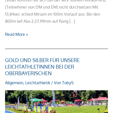
Leider konnten sie sich bei der sehr starken Konkurrenz,
(Teilnehmer von DM und EM) nicht durchsetzen:Mit
13,84sec schied Miriam im 100m Vorlauf aus. Bei den
800m lief Alia 2:27,99min auf Rang […]
Read More »
GOLD UND SILBER FÜR UNSERE
Gold
LEICHTATHLETINNEN BEI DER
und
OBERBAYERISCHEN
Silber
für
Allgemein
,
Leichtathletik
/ Von
TobyS
unsere
Leichtathletinnen
bei
der