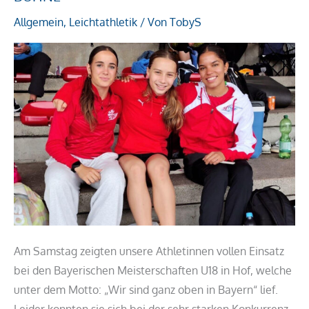
auf
Allgemein
,
Leichtathletik
/ Von
TobyS
Bayerns
größter
Bühne
Am Samstag zeigten unsere Athletinnen vollen Einsatz
bei den Bayerischen Meisterschaften U18 in Hof, welche
unter dem Motto: „Wir sind ganz oben in Bayern“ lief.