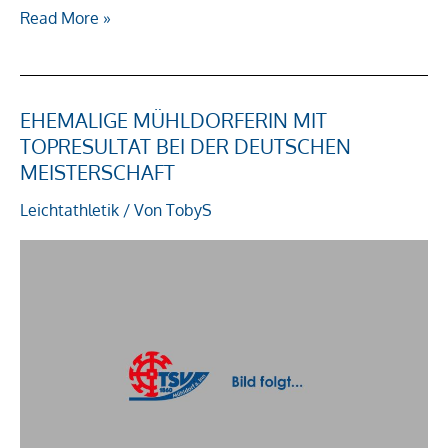
Read More »
EHEMALIGE MÜHLDORFERIN MIT
Ehemalige
TOPRESULTAT BEI DER DEUTSCHEN
Mühldorferin
MEISTERSCHAFT
mit
Topresultat
Leichtathletik
/ Von
TobyS
bei
der
Deutschen
Meisterschaft