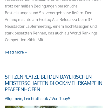
trotz der heißen Bedingungen persönliche
Bestleistungen und Spitzenergebnisse liefern. Den
Anfang machte am Freitag Alia Belouazza beim 37.
Neustädter Läufermeeting, einem hochklassigen und
stark besetzten Rennen, das auch als World Rankings
Competition zählt. Mit
Read More »
SPITZENPLÄTZE BEI DEN BAYERISCHEN
Spitzenplätze
MEISTERSCHAFTEN BLOCK/MEHRKAMPF IN
bei
PFAFFENHOFEN
den
Bayerischen
Allgemein
,
Leichtathletik
/ Von
TobyS
Meisterschaften