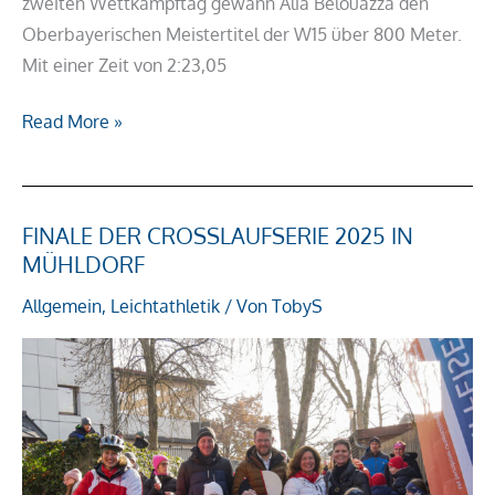
zweiten Wettkampftag gewann Alia Belouazza den
Oberbayerischen Meistertitel der W15 über 800 Meter.
Mit einer Zeit von 2:23,05
Read More »
FINALE DER CROSSLAUFSERIE 2025 IN
Finale
MÜHLDORF
der
Crosslaufserie
Allgemein
,
Leichtathletik
/ Von
TobyS
2025
in
Mühldorf