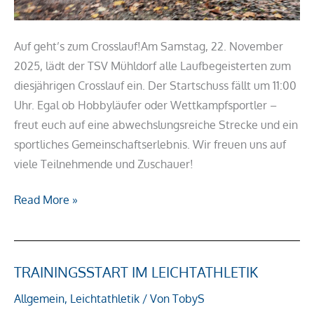
Auf geht’s zum Crosslauf!Am Samstag, 22. November
2025, lädt der TSV Mühldorf alle Laufbegeisterten zum
diesjährigen Crosslauf ein. Der Startschuss fällt um 11:00
Uhr. Egal ob Hobbyläufer oder Wettkampfsportler –
freut euch auf eine abwechslungsreiche Strecke und ein
sportliches Gemeinschaftserlebnis. Wir freuen uns auf
viele Teilnehmende und Zuschauer!
Read More »
TRAININGSSTART IM LEICHTATHLETIK
Trainingsstart
im
Allgemein
,
Leichtathletik
/ Von
TobyS
Leichtathletik