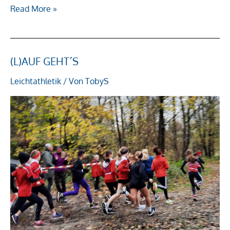
Read More »
(L)AUF GEHT´S
(L)auf geht
´s
Leichtathletik
/ Von
TobyS