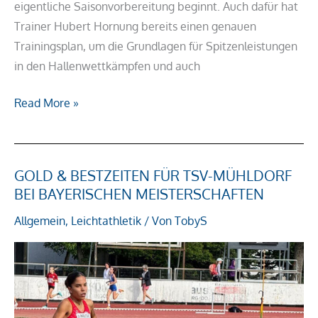
eigentliche Saisonvorbereitung beginnt. Auch dafür hat
Trainer Hubert Hornung bereits einen genauen
Trainingsplan, um die Grundlagen für Spitzenleistungen
in den Hallenwettkämpfen und auch
Read More »
GOLD & BESTZEITEN FÜR TSV-MÜHLDORF
Gold
BEI BAYERISCHEN MEISTERSCHAFTEN
&
Bestzeiten
Allgemein
,
Leichtathletik
/ Von
TobyS
für
TSV-
Mühldorf
bei
Bayerischen