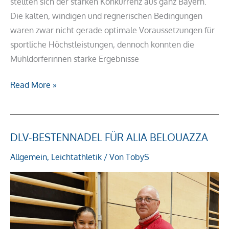
stellten sich der starken Konkurrenz aus ganz Bayern.
Die kalten, windigen und regnerischen Bedingungen
waren zwar nicht gerade optimale Voraussetzungen für
sportliche Höchstleistungen, dennoch konnten die
Mühldorferinnen starke Ergebnisse
Read More »
DLV-BESTENNADEL FÜR ALIA BELOUAZZA
DLV-
Bestennadel
Allgemein
,
Leichtathletik
/ Von
TobyS
für
Alia
Belouazza