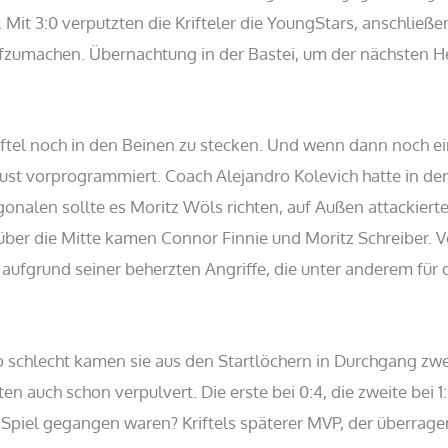
 Mit 3:0 verputzten die Krifteler die YoungStars, anschließe
ufzumachen. Übernachtung in der Bastei, um der nächsten 
ftel noch in den Beinen zu stecken. Und wenn dann noch ei
rlust vorprogrammiert. Coach Alejandro Kolevich hatte in de
agonalen sollte es Moritz Wöls richten, auf Außen attackier
über die Mitte kamen Connor Finnie und Moritz Schreiber. Vo
ufgrund seiner beherzten Angriffe, die unter anderem für 
 schlecht kamen sie aus den Startlöchern in Durchgang zwei
en auch schon verpulvert. Die erste bei 0:4, die zweite bei 1
s Spiel gegangen waren? Kriftels späterer MVP, der überrage