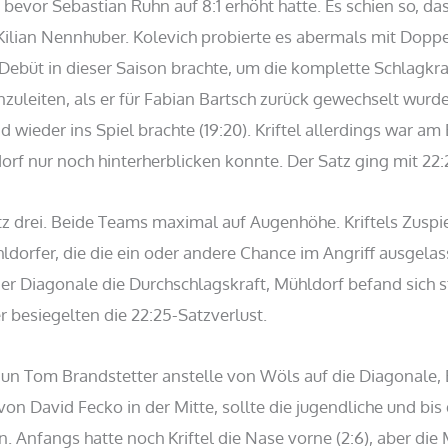
t, bevor Sebastian Ruhn auf 8:1 erhöht hatte. Es schien so, da
ilian Nennhuber. Kolevich probierte es abermals mit Doppel
Debüt in dieser Saison brachte, um die komplette Schlagkra
uleiten, als er für Fabian Bartsch zurück gewechselt wurde
ieder ins Spiel brachte (19:20). Kriftel allerdings war am E
orf nur noch hinterherblicken konnte. Der Satz ging mit 22:2
z drei. Beide Teams maximal auf Augenhöhe. Kriftels Zuspiel
hldorfer, die die ein oder andere Chance im Angriff ausgel
er Diagonale die Durchschlagskraft, Mühldorf befand sich st
r besiegelten die 22:25-Satzverlust.
 nun Tom Brandstetter anstelle von Wöls auf die Diagonale
von David Fecko in der Mitte, sollte die jugendliche und bi
. Anfangs hatte noch Kriftel die Nase vorne (2:6), aber d