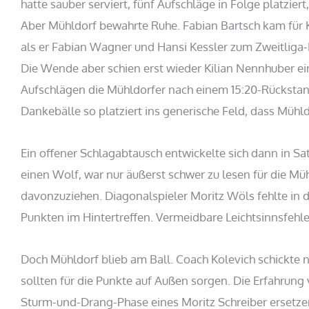
hatte sauber serviert, fünf Aufschläge in Folge platzier
Aber Mühldorf bewahrte Ruhe. Fabian Bartsch kam für K
als er Fabian Wagner und Hansi Kessler zum Zweitliga-
Die Wende aber schien erst wieder Kilian Nennhuber einz
Aufschlägen die Mühldorfer nach einem 15:20-Rückstand w
Dankebälle so platziert ins generische Feld, dass Mühld
Ein offener Schlagabtausch entwickelte sich dann in Sat
einen Wolf, war nur äußerst schwer zu lesen für die Mü
davonzuziehen. Diagonalspieler Moritz Wöls fehlte in d
Punkten im Hintertreffen. Vermeidbare Leichtsinnsfehle
Doch Mühldorf blieb am Ball. Coach Kolevich schickte
sollten für die Punkte auf Außen sorgen. Die Erfahrung 
Sturm-und-Drang-Phase eines Moritz Schreiber ersetzen